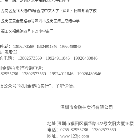
：第一站：龙岗区龙平东路252号平冈中学
：龙岗区龙飞大道676号香港中文大学（深圳）附属知新学校
：龙岗区黄金南路49号深圳市龙岗区第二高级中学
：福田区福荣路88号下沙小学南门
： 13802573569 19924911846 19926480846
信，发定位）
约电话：
13802573569 19924911846 19926480846
深圳金槌拍卖行咨询电话：
5-82955786
13802573569
19924911846 19926480846
信公众号
“深圳金槌拍卖行”，了解详情。
深圳市金槌拍卖行有限公司
地址
:深圳市福田区福华路322号文蔚大厦16楼
电话：
0755-82955786
13802573569
网址：
www.123jc.com