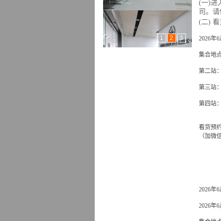
(一)进
司。请
(二)
看
1
2
3
2026
集合地
第二站
第三站
第四站
看货预约电话
（加微
2026
2026