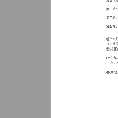
集合地点
第二站
第三站
第四站
看货预约电话
（加微
看货预
(三)
075
关注微