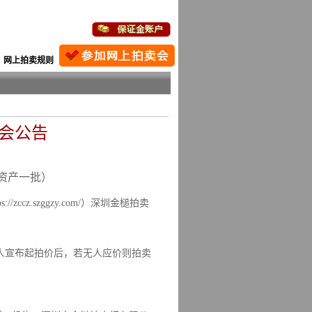
网上拍卖规则
卖会公告
资产一批）
zccz.szggzy.com/）深圳金槌拍卖
人宣布起拍价后，若无人应价则拍卖