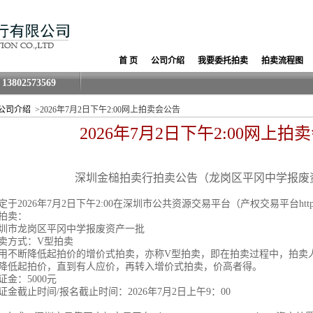
首 页
公司介绍
我要委托拍卖
拍卖流程图
13802573569
公司介绍
>2026年7月2日下午2:00网上拍卖会公告
2026年7月2日下午2:00网上拍
深圳金槌拍卖行拍卖公告（龙岗区平冈中学报废
定于
2026年7月2日
下午
2:00在深圳市公共资源交易平台（产权交易平台https://
拍卖：
圳市龙岗区平冈中学报废资产一批
卖方式：V型拍卖
用不断降低起拍价的增价式拍卖，亦称
V型拍卖，即在拍卖过程中，拍卖
降低起拍价，直到有人应价，再转入增价式拍卖，价高者得。
证金：
5000元
证金截止时间
/报名截止时间：2026年
7月2日上午9：00