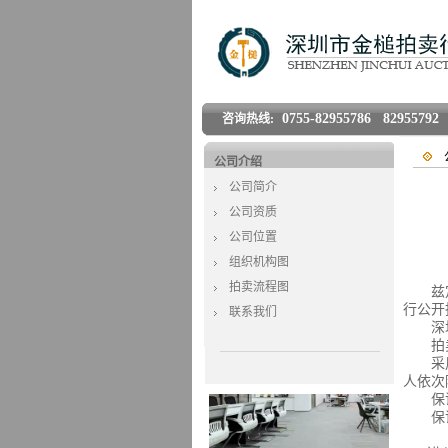
0755-82955786 82955792 
咨询热线:
公司介绍
公司简介
公司资质
公司位置
组织机构图
拍卖流程图
兹
行公开
联系我们
深
拍
采
人依次
保
保