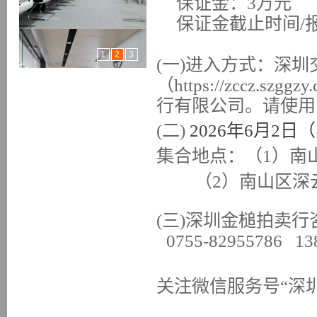
保证金：3万
元
保证金截止时间
/
1
2
3
(一)进入方式：深
（https://zccz
行有限公司。请使用
(二)
202
6
年
6
月
2日
集合地点：
（
1
）
南
（
2
）
南山区深
(三)深圳金槌拍卖
0755-82955786
13
关注微信服务号
“深