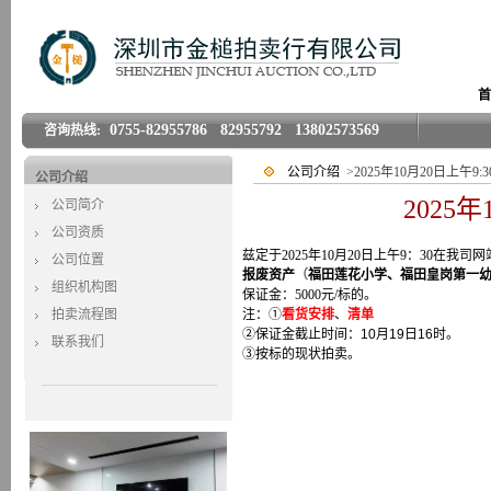
首
0755-82955786 82955792 13802573569
咨询热线:
公司介绍
>2025年10月20日上午9
公司介绍
2025
公司简介
公司资质
兹定于2025年10月20日上午9：30在我司网站w
公司位置
报废资产
（
福田
莲花小学、福田皇岗第一
组织机构图
保证金：5000元/标的。
拍卖流程图
注：①
看货安排
、
清单
②
保证金截止时间：10月19日16时。
联系我们
③按标的现状拍卖。